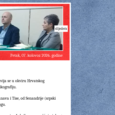
slijedeća
Petak, 07. kolovoz 2026. godine
ija se u okviru Hrvatskog
kografiju.
ava i Tise, od Senandrije (srpski
ugu.