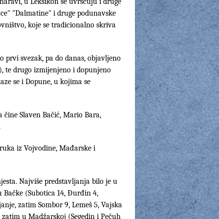
naravi, u Leksikon se uvršćuju i druge
ace" "Dalmatine" i druge podunavske
ovništvo, koje se tradicionalno skriva
ao prvi svezak, pa do danas, objavljeno
), te drugo izmijenjeno i dopunjeno
laze se i Dopune, u kojima se
 čine Slaven Bačić, Mario Bara,
.
truka iz Vojvodine, Mađarske i
esta. Najviše predstavljanja bilo je u
 Bačke (Subotica 14, Đurđin 4,
janje, zatim Sombor 9, Lemeš 5, Vajska
), zatim u Madžarskoj (Segedin i Pečuh