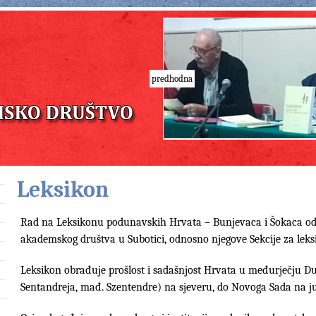
predhodna
Leksikon
Rad na Leksikonu podunavskih Hrvata – Bunjevaca i Šokaca odv
akademskog društva u Subotici, odnosno njegove Sekcije za leksi
Leksikon obrađuje prošlost i sadašnjost Hrvata u međurječju Dun
Sentandreja, mađ. Szentendre) na sjeveru, do Novoga Sada na j