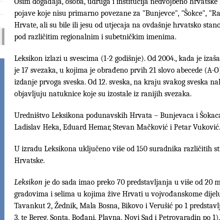
Osim događaja, osoba, udruga i institucija nedvojbeno hrvatske 
pojave koje nisu primarno povezane za "Bunjevce", "Šokce", "R
Hrvate, ali su bile ili jesu od utjecaja na ovdašnje hrvatsko stan
pod različitim regionalnim i subetničkim imenima.
Leksikon izlazi u svescima (1-2 godišnje). Od 2004., kada je izaš
je 17 svezaka, u kojima je obrađeno prvih 21 slovo abecede (A-O
izdanje prvoga sveska. Od 12. sveska, na kraju svakog sveska na
objavljuju natuknice koje su izostale iz ranijih svezaka.
Uredništvo Leksikona podunavskih Hrvata – Bunjevaca i Šokaca
Ladislav Heka, Eduard Hemar, Stevan Mačković i Petar Vuković
U izradu Leksikona uključeno više od 150 suradnika različitih s
Hrvatske.
Leksikon
je do sada imao preko 70 predstavljanja u više od 20 mj
gradovima i selima u kojima žive Hrvati u vojvođanskome dijelu
Tavankut 2, Žednik, Mala Bosna, Bikovo i Verušić po 1 predstavl
3, te Bereg, Sonta, Bođani, Plavna, Novi Sad i Petrovaradin po 1